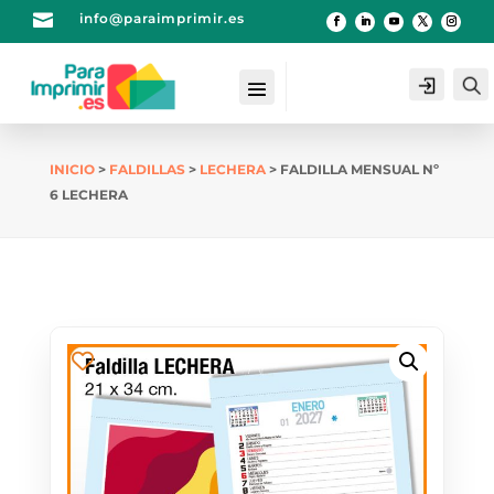

info@paraimprimir.es
Login
INICIO
>
FALDILLAS
>
LECHERA
> FALDILLA MENSUAL Nº
6 LECHERA