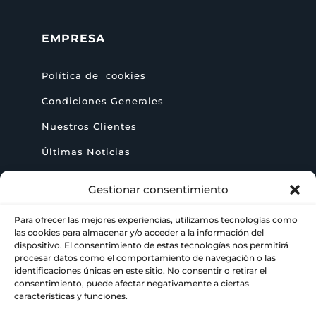
EMPRESA
Política de cookies
Condiciones Generales
Nuestros Clientes
Últimas Noticias
Gestionar consentimiento
AYUDA
Para ofrecer las mejores experiencias, utilizamos tecnologías como
las cookies para almacenar y/o acceder a la información del
+ 34 622 09 02 49

dispositivo. El consentimiento de estas tecnologías nos permitirá
procesar datos como el comportamiento de navegación o las
identificaciones únicas en este sitio. No consentir o retirar el
info@paraimprimir.es

consentimiento, puede afectar negativamente a ciertas
características y funciones.
Carrer Pompeu Fabra, 35, 1º piso, 08860
