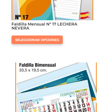
Faldilla Mensual Nº 17 LECHERA
NEVERA
Este
SELECCIONAR OPCIONES
producto
tiene
múltiples
variantes.
Las
opciones
se
pueden
elegir
en
la