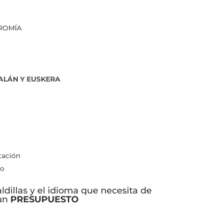
)
CROMÍA
ALÁN Y EUSKERA
tación
io
aldillas y el idioma que necesita de
 un
PRESUPUESTO