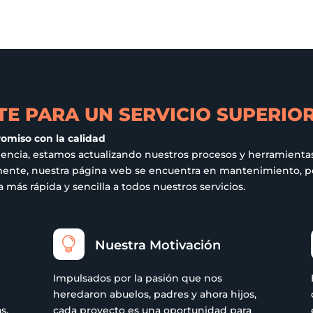
Las
opciones
se
pueden
elegir
en
E PARA UN SERVICIO SUPERIO
la
página
romiso con la calidad
de
iencia, estamos actualizando nuestros procesos y herramientas
ualmente, nuestra página web se encuentra en mantenimiento,
producto
más rápida y sencilla a todos nuestros servicios.

Nuestra Motivación
Impulsados por la pasión que nos
r
heredaron abuelos, padres y ahora hijos,
s.
cada proyecto es una oportunidad para