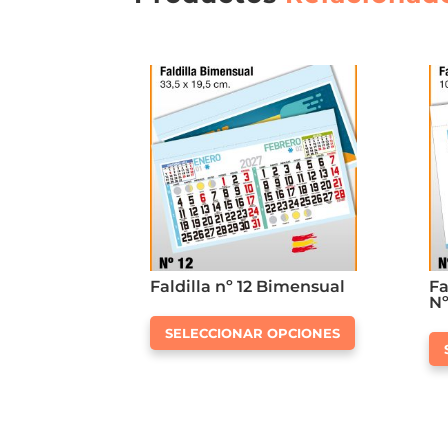
Faldilla nº 12 Bimensual
Fa
Nº
Este
SELECCIONAR OPCIONES
producto
tiene
múltiples
variantes.
Las