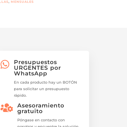
LLAS
,
MENSUALES
Presupuestos

URGENTES por
WhatsApp
En cada producto hay un BOTÓN
para solicitar un presupuesto
rápido.
Asesoramiento

gratuito
Póngase en contacto con
nosotros y encuentre la solución