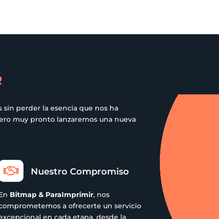
Las
opciones
se
pueden
elegir
en
R
la
página
de
 sin perder la esencia que nos ha
 pero muy pronto lanzaremos una nueva
producto

Nuestro Compromiso
En
Bitmap & ParaImprimir
, nos
comprometemos a ofrecerte un servicio
excepcional en cada etapa, desde la