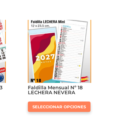
3
Faldilla Mensual Nº 18
LECHERA NEVERA
Este
SELECCIONAR OPCIONES
producto
tiene
múltiples
variantes.