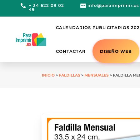

+ 34 622 09 02

info@paraimprimir.es
49
CALENDARIOS PUBLICITARIOS 202
DISEÑO WEB
CONTACTAR
INICIO
>
FALDILLAS
>
MENSUALES
> FALDILLA ME