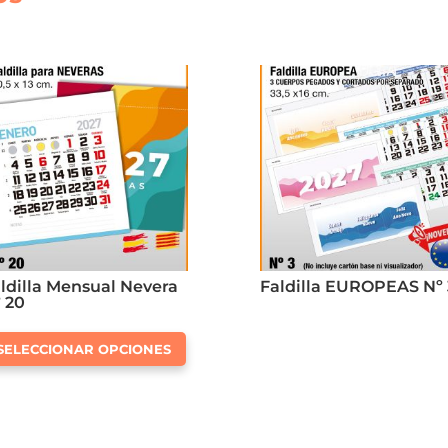
ldilla Mensual Nevera
Faldilla EUROPEAS Nº 
 20
Este
SELECCIONAR OPCIONES
producto
tiene
múltiples
variantes.