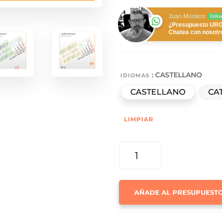
Juan Montero
Onlin
¿Presupuesto UR
Chatea con nosotr
: CASTELLANO
IDIOMAS
CASTELLANO
CA
LIMPIAR
FALDILLA
MENSUAL
Nº
4
AÑADE AL PRESUPUEST
CANTIDAD