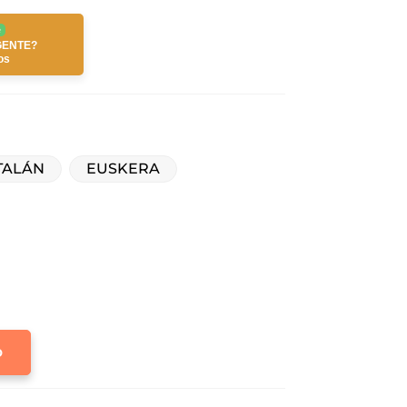
e
GENTE?
os
TALÁN
EUSKERA
O