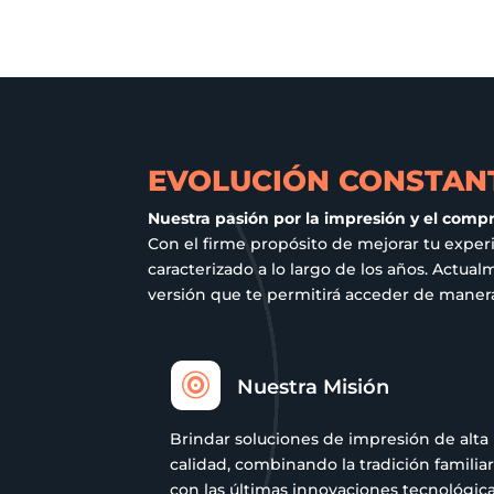
opciones
se
pueden
elegir
en
la
EVOLUCIÓN CONSTANT
página
Nuestra pasión por la impresión y el comp
de
Con el firme propósito de mejorar tu exper
producto
caracterizado a lo largo de los años. Act
versión que te permitirá acceder de manera 

Nuestra Misión
Brindar soluciones de impresión de alta
calidad, combinando la tradición familia
con las últimas innovaciones tecnológica