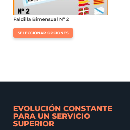
Faldilla Bimensual Nº 2
Este
SELECCIONAR OPCIONES
producto
tiene
múltiples
variantes.
Las
opciones
se
pueden
elegir
en
EVOLUCIÓN CONSTANTE
la
PARA UN SERVICIO
página
SUPERIOR
de