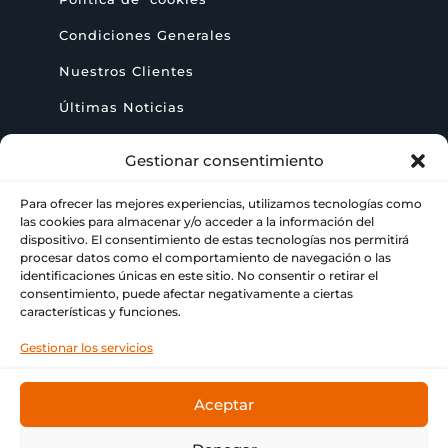
Condiciones Generales
Nuestros Clientes
Últimas Noticias
Gestionar consentimiento
AYUDA
Para ofrecer las mejores experiencias, utilizamos tecnologías como
las cookies para almacenar y/o acceder a la información del
+ 34 622 09 02 49

dispositivo. El consentimiento de estas tecnologías nos permitirá
procesar datos como el comportamiento de navegación o las
identificaciones únicas en este sitio. No consentir o retirar el
info@paraimprimir.es

consentimiento, puede afectar negativamente a ciertas
características y funciones.
Carrer Pompeu Fabra, 35, 1º piso, 08860

Gestionar los servicios
Castelldefels, Barcelona
Aceptar