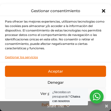
Gestionar consentimiento
Para ofrecer las mejores experiencias, utilizamos tecnologías como
las cookies para almacenar y/o acceder a la información del
dispositivo. El consentimiento de estas tecnologías nos permitirá
procesar datos como el comportamiento de navegación o las
EVOLUCIÓN CONSTANTE
identificaciones únicas en este sitio. No consentir o retirar el
consentimiento, puede afectar negativamente a ciertas
PARA UN SERVICIO
características y funciones.
SUPERIOR
Gestionar los servicios
Nuestra pasión por la impresión y el
compromiso con la calidad
Aceptar
Con el firme propósito de mejorar tu experiencia,
estamos actualizando nuestros procesos y
Denegar
herramientas sin perder la esencia que nos ha
caracterizado a lo largo de los años. Actualmente,
¿Necesitas un
Ver preferencias
nuestra página web se encuentra en
presupuesto?
Chatea
con nosotros
mantenimiento, pero muy pronto lanzaremos
Política de cookies
Share This
una nueva versión que te permitirá acceder de