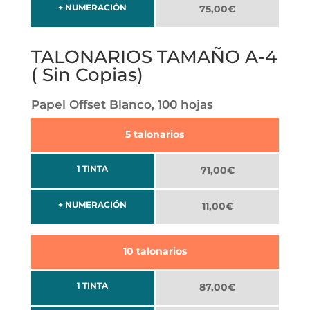
+ NUMERACIÓN
75,00€
TALONARIOS TAMAÑO A-4
( Sin Copias)
Papel Offset Blanco, 100 hojas
5 talonarios
1 TINTA
71,00€
+ NUMERACIÓN
11,00€
10 talonarios
1 TINTA
87,00€