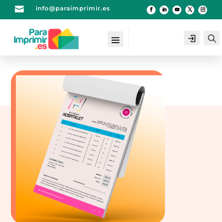

info@paraimprimir.es
Login