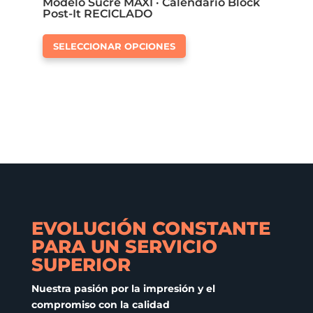
Modelo Sucre MAXI · Calendario Block
Post-It RECICLADO
Este
SELECCIONAR OPCIONES
producto
tiene
múltiples
variantes.
Las
opciones
se
pueden
elegir
en
EVOLUCIÓN CONSTANTE
la
PARA UN SERVICIO
página
SUPERIOR
de
producto
Nuestra pasión por la impresión y el
compromiso con la calidad