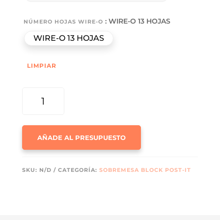
: WIRE-O 13 HOJAS
NÚMERO HOJAS WIRE-O
WIRE-O 13 HOJAS
LIMPIAR
MODELO
AREQUIPA
·
CALENDARIO
AÑADE AL PRESUPUESTO
BLOCK
POST-
IT
SKU:
N/D
CATEGORÍA:
SOBREMESA BLOCK POST-IT
CANTIDAD