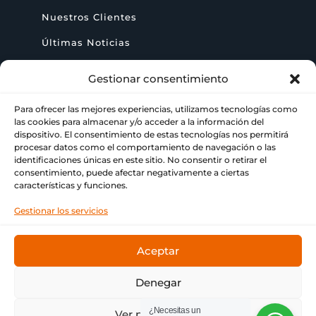
Nuestros Clientes
Últimas Noticias
Gestionar consentimiento
AYUDA
Para ofrecer las mejores experiencias, utilizamos tecnologías como
las cookies para almacenar y/o acceder a la información del
dispositivo. El consentimiento de estas tecnologías nos permitirá
+ 34 622 09 02 49

procesar datos como el comportamiento de navegación o las
identificaciones únicas en este sitio. No consentir o retirar el
info@paraimprimir.es

consentimiento, puede afectar negativamente a ciertas
características y funciones.
Carrer Pompeu Fabra, 35, 1º piso, 08860

Gestionar los servicios
Castelldefels, Barcelona
Aceptar
Denegar
© Copyright
Bitmap & ParaImprimir
❤ Tu imprenta
¿Necesitas un
Ver preferencias
de siempre.