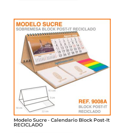
tiene
múltiples
variantes.
Las
opciones
se
pueden
elegir
en
la
página
de
producto
Modelo Sucre · Calendario Block Post-It
RECICLADO