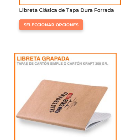
Libreta Clásica de Tapa Dura Forrada
Este
SELECCIONAR OPCIONES
producto
tiene
múltiples
variantes.
Las
opciones
se
pueden
elegir
en
la
página
de
producto