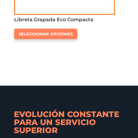
Libreta Grapada Eco Compacta
Este
SELECCIONAR OPCIONES
producto
tiene
múltiples
variantes.
Las
opciones
se
pueden
elegir
en
EVOLUCIÓN CONSTANTE
la
PARA UN SERVICIO
página
SUPERIOR
de