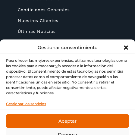
Condiciones Generales
Nuestros Clientes
Últimas Noticias
Gestionar consentimiento
AYUDA
Para ofrecer las mejores experiencias, utilizamos tecnologías como
las cookies para almacenar y/o acceder a la información del
+ 34 622 09 02 49

dispositivo. El consentimiento de estas tecnologías nos permitirá
procesar datos como el comportamiento de navegación o las
identificaciones únicas en este sitio. No consentir o retirar el
info@paraimprimir.es

consentimiento, puede afectar negativamente a ciertas
características y funciones.
Carrer Pompeu Fabra, 35, 1º piso, 08860

Gestionar los servicios
Castelldefels, Barcelona
Aceptar
Denegar