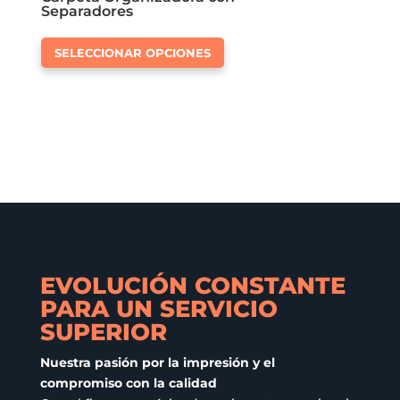
Separadores
Este
SELECCIONAR OPCIONES
producto
tiene
múltiples
variantes.
Las
opciones
se
pueden
elegir
en
EVOLUCIÓN CONSTANTE
la
PARA UN SERVICIO
página
SUPERIOR
de
producto
Nuestra pasión por la impresión y el
compromiso con la calidad