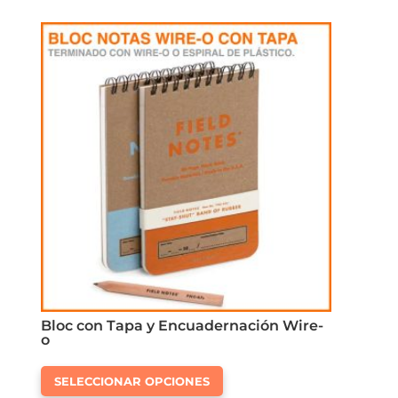
variantes.
Las
opciones
se
pueden
elegir
en
la
página
de
producto
Bloc con Tapa y Encuadernación Wire-
o
Este
SELECCIONAR OPCIONES
producto