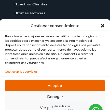
Nuestros Clientes
Últimas Noticias
Gestionar consentimiento
AYUDA
Para ofrecer las mejores experiencias, utilizamos tecnologías como
las cookies para almacenar y/o acceder a la información del
+ 34 622 09 02 49
dispositivo. El consentimiento de estas tecnologías nos permitirá

procesar datos como el comportamiento de navegación o las
identificaciones únicas en este sitio. No consentir o retirar el
info@paraimprimir.es

consentimiento, puede afectar negativamente a ciertas
características y funciones.
Carrer Pompeu Fabra, 35, 1º piso, 08860

Gestionar los servicios
Castelldefels, Barcelona
Aceptar
Denegar
© Copyright
Bitmap & ParaImprimir
❤ Tu imprenta
¿Necesitas un
Ver preferencias
de siempre.