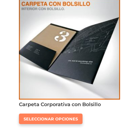
Carpeta Corporativa con Bolsillo
Este
SELECCIONAR OPCIONES
producto
tiene
múltiples