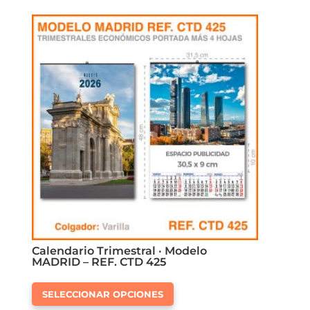
variantes.
Las
opciones
se
pueden
elegir
en
la
página
de
producto
Calendario Trimestral · Modelo
MADRID – REF. CTD 425
Este
SELECCIONAR OPCIONES
producto