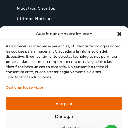
Nuestros Clientes
Últimas Noticias
Gestionar consentimiento
AYUDA
Para ofrecer las mejores experiencias, utilizamos tecnologías como
las cookies para almacenar y/o acceder a la información del
+ 34 622 09 02 49

dispositivo. El consentimiento de estas tecnologías nos permitirá
procesar datos como el comportamiento de navegación o las
identificaciones únicas en este sitio. No consentir o retirar el
info@paraimprimir.es

consentimiento, puede afectar negativamente a ciertas
características y funciones.
Carrer Pompeu Fabra, 35, 1º piso, 08860

Gestionar los servicios
Castelldefels, Barcelona
Aceptar
Denegar
© Copyright
Bitmap & ParaImprimir
❤ Tu imprenta
¿Necesitas un