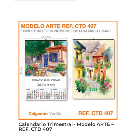
tiene
múltiples
variantes.
Las
opciones
se
pueden
elegir
en
la
página
de
producto
Calendario Trimestral · Modelo ARTE –
REF. CTD 407