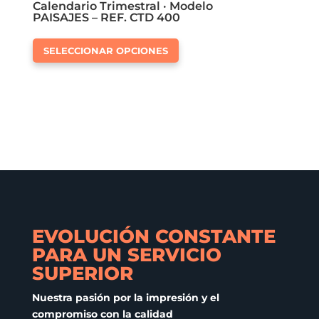
Calendario Trimestral · Modelo
PAISAJES – REF. CTD 400
Este
SELECCIONAR OPCIONES
producto
tiene
múltiples
variantes.
Las
opciones
se
pueden
elegir
en
EVOLUCIÓN CONSTANTE
la
PARA UN SERVICIO
página
SUPERIOR
de
producto
Nuestra pasión por la impresión y el
compromiso con la calidad