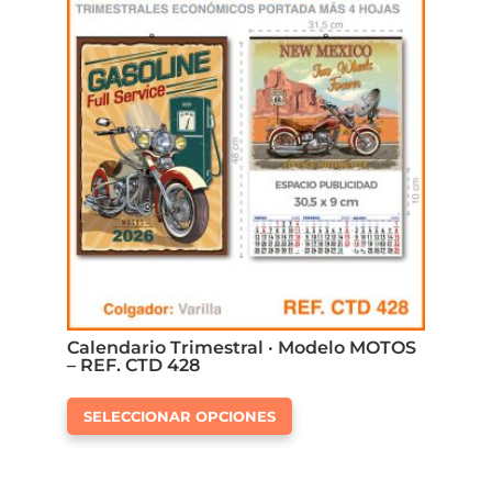
Calendario Trimestral · Modelo MOTOS
– REF. CTD 428
Este
SELECCIONAR OPCIONES
producto
tiene
múltiples