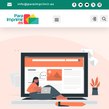

info@paraimprimir.es
Login