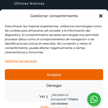
Últimas Noticias
Gestionar consentimiento
AYUDA
Para ofrecer las mejores experiencias, utilizamos tecnologías como
las cookies para almacenar y/o acceder a la información del
+ 34 622 09 02 49
dispositivo. El consentimiento de estas tecnologías nos permitirá

procesar datos como el comportamiento de navegación o las
identificaciones únicas en este sitio. No consentir o retirar el
info@paraimprimir.es

consentimiento, puede afectar negativamente a ciertas
características y funciones.
Carrer Pompeu Fabra, 35, 1º piso, 08860

Gestionar los servicios
Castelldefels, Barcelona
Aceptar
Denegar
© Copyright
Bitmap & ParaImprimir
❤ Tu imprenta
¿Necesitas un
Ver preferencias
de siempre.
presupuesto?
Chatea
con nosotros
Política de cookies