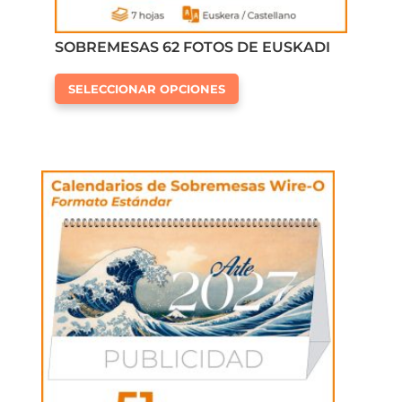
SOBREMESAS 62 FOTOS DE EUSKADI
Este
SELECCIONAR OPCIONES
producto
tiene
múltiples
variantes.
Las
opciones
se
pueden
elegir
en
la
página
de
producto