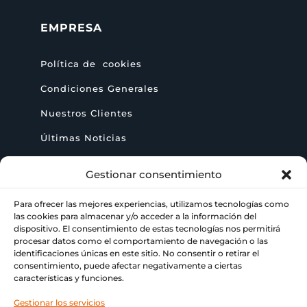
EMPRESA
Política de cookies
Condiciones Generales
Nuestros Clientes
Últimas Noticias
Gestionar consentimiento
AYUDA
Para ofrecer las mejores experiencias, utilizamos tecnologías como
las cookies para almacenar y/o acceder a la información del
+ 34 622 09 02 49
dispositivo. El consentimiento de estas tecnologías nos permitirá

procesar datos como el comportamiento de navegación o las
identificaciones únicas en este sitio. No consentir o retirar el
info@paraimprimir.es

consentimiento, puede afectar negativamente a ciertas
características y funciones.
Carrer Pompeu Fabra, 35, 1º piso, 08860

Gestionar los servicios