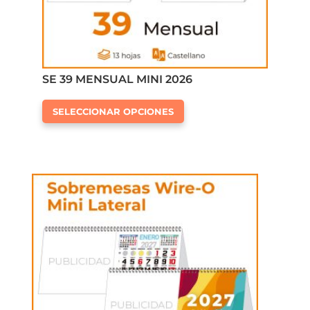
de
producto
SE 39 MENSUAL MINI 2026
Este
SELECCIONAR OPCIONES
producto
tiene
múltiples
variantes.
Las
opciones
se
pueden
elegir
en
la