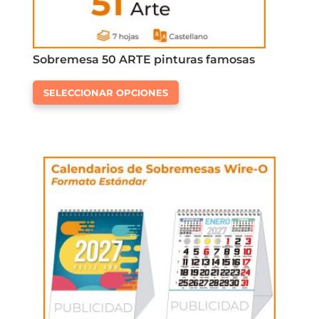
Sobremesa 50 ARTE pinturas famosas
Este
SELECCIONAR OPCIONES
producto
tiene
múltiples
variantes.
Las
opciones
se
pueden
elegir
en
la
página