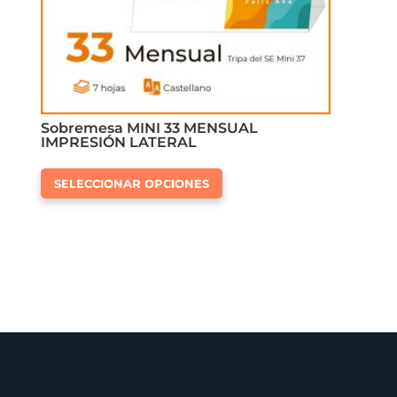
página
de
producto
Sobremesa MINI 33 MENSUAL
IMPRESIÓN LATERAL
Este
SELECCIONAR OPCIONES
producto
tiene
múltiples
variantes.
Las
opciones
se
pueden
elegir