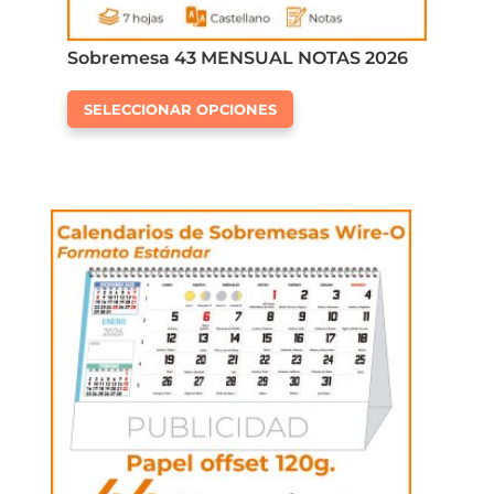
Sobremesa 43 MENSUAL NOTAS 2026
Este
SELECCIONAR OPCIONES
producto
tiene
múltiples
variantes.
Las
opciones
se
pueden
elegir
en
la
página
de
producto