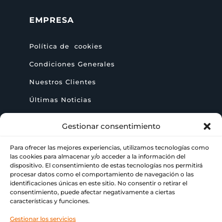
EMPRESA
Política de cookies
Condiciones Generales
Nuestros Clientes
Últimas Noticias
Gestionar consentimiento
AYUDA
Para ofrecer las mejores experiencias, utilizamos tecnologías como
las cookies para almacenar y/o acceder a la información del
+ 34 622 09 02 49
dispositivo. El consentimiento de estas tecnologías nos permitirá

procesar datos como el comportamiento de navegación o las
identificaciones únicas en este sitio. No consentir o retirar el
info@paraimprimir.es

consentimiento, puede afectar negativamente a ciertas
características y funciones.
Carrer Pompeu Fabra, 35, 1º piso, 08860

Gestionar los servicios