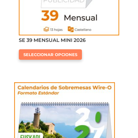
de
producto
SE 39 MENSUAL MINI 2026
Este
SELECCIONAR OPCIONES
producto
tiene
múltiples
variantes.
Las
opciones
se
pueden
elegir
en
la