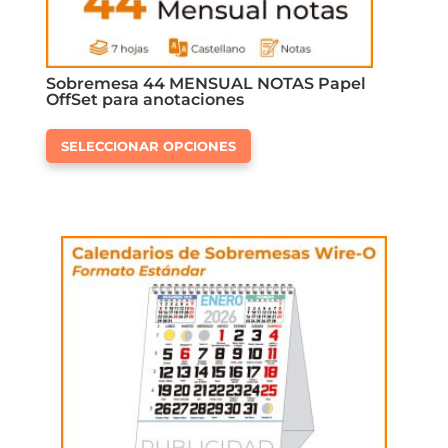
Sobremesa 44 MENSUAL NOTAS Papel
OffSet para anotaciones
Este
SELECCIONAR OPCIONES
producto
tiene
múltiples
variantes.
Las
opciones
se
pueden
elegir
en
la
página