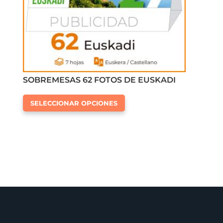
página
de
producto
SOBREMESAS 62 FOTOS DE EUSKADI
Este
SELECCIONAR OPCIONES
producto
tiene
múltiples
variantes.
Las
opciones
se
pueden
elegir