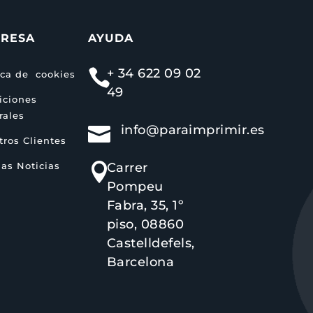
RESA
AYUDA
+ 34 622 09 02

ica de cookies
49
iciones
rales
info@paraimprimir.es

ros Clientes
as Noticias
Carrer

Pompeu
Fabra, 35, 1º
piso, 08860
Castelldefels,
Barcelona