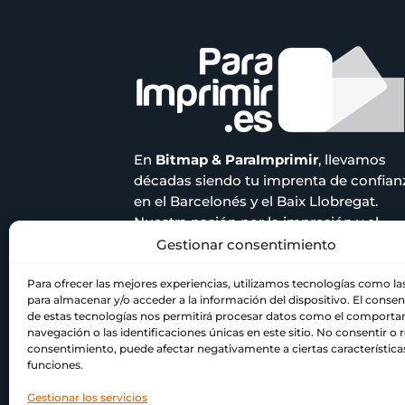
En
Bitmap & ParaImprimir
, llevamos
décadas siendo tu imprenta de confian
en el Barcelonés y el Baix Llobregat.
Nuestra pasión por la impresión y el
compromiso con la calidad nos han
Gestionar consentimiento
acompañado a lo largo de los años.
Para ofrecer las mejores experiencias, utilizamos tecnologías como la
para almacenar y/o acceder a la información del dispositivo. El conse
de estas tecnologías nos permitirá procesar datos como el comport
navegación o las identificaciones únicas en este sitio. No consentir o re
consentimiento, puede afectar negativamente a ciertas característica
funciones.
Gestionar los servicios