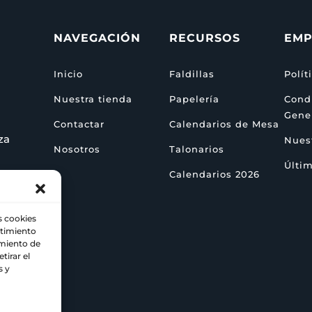
NAVEGACIÓN
RECURSOS
EMP
Inicio
Faldillas
Polít
Nuestra tienda
Papelería
Cond
Gene
Contactar
Calendarios de Mesa
za
Nuest
Nosotros
Talonarios
Últim
Calendarios 2026
s cookies
ntimiento
amiento de
tirar el
s y