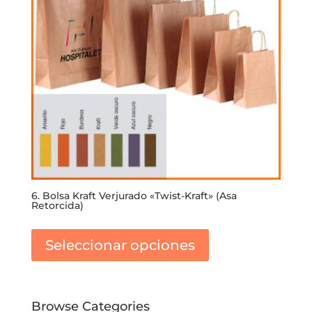
6. Bolsa Kraft Verjurado «Twist-Kraft» (Asa
Retorcida)
Este
producto
Seleccionar opciones
tiene
múltiples
variantes.
Las
Browse Categories