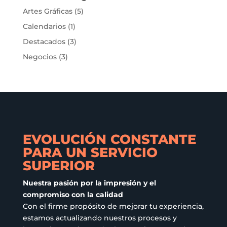
opciones
Artes Gráficas
(5)
se
Calendarios
(1)
pueden
elegir
Destacados
(3)
en
Negocios
(3)
la
página
de
producto
EVOLUCIÓN CONSTANTE
PARA UN SERVICIO
SUPERIOR
Nuestra pasión por la impresión y el
compromiso con la calidad
Con el firme propósito de mejorar tu experiencia,
estamos actualizando nuestros procesos y