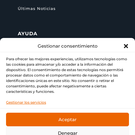
Últimas Noticias
AYUDA
Gestionar consentimiento
+ 34 622 09 02 49

Para ofrecer las mejores experiencias, utilizamos tecnologías como
info@paraimprimir.es
las cookies para almacenar y/o acceder a la información del

dispositivo. El consentimiento de estas tecnologías nos permitirá
procesar datos como el comportamiento de navegación o las
Carrer Pompeu Fabra, 35, 1º piso,
identificaciones únicas en este sitio. No consentir o retirar el

consentimiento, puede afectar negativamente a ciertas
08860 Castelldefels, Barcelona
características y funciones.
Gestionar los servicios
Aceptar
© Copyright
Bitmap & ParaImprimir
❤ Tu imprenta
de siempre.
Denegar