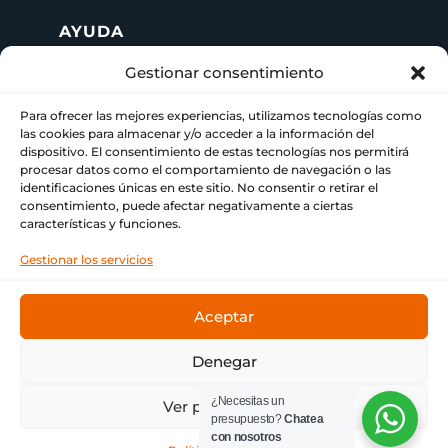
AYUDA
Gestionar consentimiento
+ 34 622 09 02 49

Para ofrecer las mejores experiencias, utilizamos tecnologías como
info@paraimprimir.es
las cookies para almacenar y/o acceder a la información del

dispositivo. El consentimiento de estas tecnologías nos permitirá
procesar datos como el comportamiento de navegación o las
Carrer Pompeu Fabra, 35, 1º piso,
identificaciones únicas en este sitio. No consentir o retirar el

consentimiento, puede afectar negativamente a ciertas
08860 Castelldefels, Barcelona
características y funciones.
Gestionar los servicios
Aceptar
© Copyright
Bitmap & ParaImprimir
❤ Tu imprenta
de siempre.
Denegar
¿Necesitas un
Ver preferencias
presupuesto?
Chatea
con nosotros