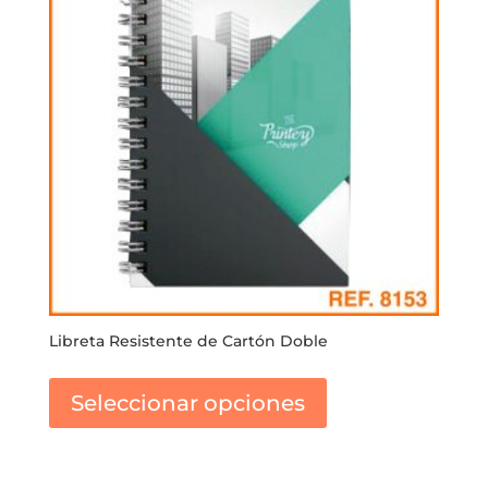
pueden
elegir
en
la
página
de
producto
Libreta Resistente de Cartón Doble
Este
producto
Seleccionar opciones
tiene
múltiples
variantes.