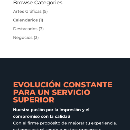
Las
Browse Categories
opciones
Artes Gráficas
(5)
se
Calendarios
(1)
pueden
elegir
Destacados
(3)
en
Negocios
(3)
la
página
de
producto
EVOLUCIÓN CONSTANTE
PARA UN SERVICIO
SUPERIOR
Nuestra pasión por la impresión y el
compromiso con la calidad
Con el firme propósito de mejorar tu experiencia,
estamos actualizando nuestros procesos y