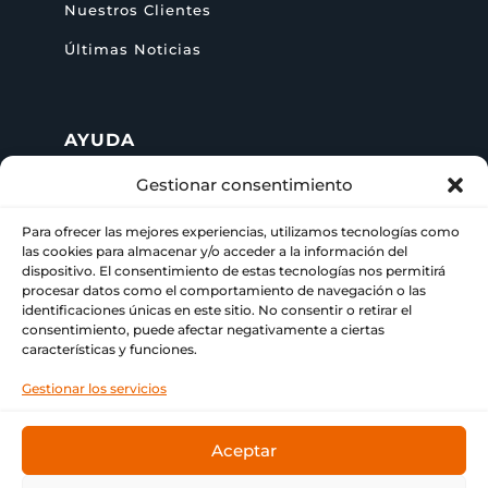
Nuestros Clientes
Últimas Noticias
AYUDA
Gestionar consentimiento
+ 34 622 09 02 49

Para ofrecer las mejores experiencias, utilizamos tecnologías como
las cookies para almacenar y/o acceder a la información del
info@paraimprimir.es

dispositivo. El consentimiento de estas tecnologías nos permitirá
procesar datos como el comportamiento de navegación o las
identificaciones únicas en este sitio. No consentir o retirar el
Carrer Pompeu Fabra, 35, 1º piso,

consentimiento, puede afectar negativamente a ciertas
08860 Castelldefels, Barcelona
características y funciones.
Gestionar los servicios
Aceptar
© Copyright
Bitmap & ParaImprimir
❤ Tu imprenta