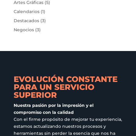
Artes Gráficas
(5)
se
Calendarios
(1)
pueden
elegir
Destacados
(3)
en
Negocios
(3)
la
página
de
producto
EVOLUCIÓN CONSTANTE
PARA UN SERVICIO
SUPERIOR
Nuestra pasión por la impresión y el
compromiso con la calidad
Con el firme propósito de mejorar tu experiencia,
estamos actualizando nuestros procesos y
herramientas sin perder la esencia que nos ha