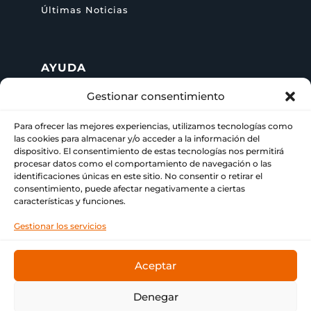
Últimas Noticias
AYUDA
Gestionar consentimiento
+ 34 622 09 02 49

Para ofrecer las mejores experiencias, utilizamos tecnologías como
info@paraimprimir.es
las cookies para almacenar y/o acceder a la información del

dispositivo. El consentimiento de estas tecnologías nos permitirá
procesar datos como el comportamiento de navegación o las
Carrer Pompeu Fabra, 35, 1º piso,
identificaciones únicas en este sitio. No consentir o retirar el

consentimiento, puede afectar negativamente a ciertas
08860 Castelldefels, Barcelona
características y funciones.
Gestionar los servicios
Aceptar
© Copyright
Bitmap & ParaImprimir
❤ Tu imprenta
de siempre.
Denegar