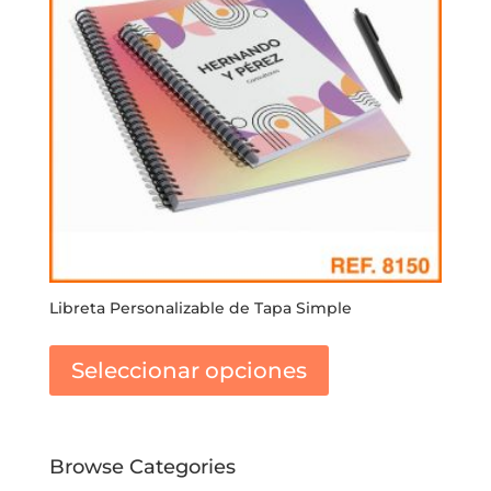
Libreta Personalizable de Tapa Simple
Este
producto
Seleccionar opciones
tiene
múltiples
variantes.
Las
Browse Categories
opciones