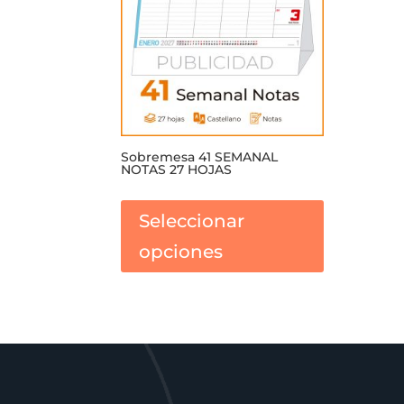
Sobremesa 41 SEMANAL
NOTAS 27 HOJAS
Este
producto
Seleccionar
tiene
opciones
múltiples
variantes.
Las
opciones
se
pueden
elegir
en