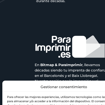
durante décadas.
En
Bitmap & ParaImprimir
, llevamos
décadas siendo tu imprenta de confian
en el Barcelonés y el Baix Llobregat.
Nuestra pasión por la impresión y el
compromiso con la calidad nos han
Gestionar consentimiento
acompañado a lo largo de los años.
Para ofrecer las mejores experiencias, utilizamos tecnologías como la
para almacenar y/o acceder a la información del dispositivo. El conse