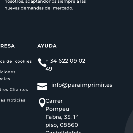
nosotros, adaptándonos siempre a las
nuevas demandas del mercado.
RESA
AYUDA
+ 34 622 09 02

ica de cookies
49
iciones
rales
info@paraimprimir.es

ros Clientes
as Noticias
Carrer

Pompeu
Fabra, 35, 1º
piso, 08860
Castelldefels,