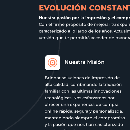
la
EVOLUCIÓN CONSTANT
página
Nuestra pasión por la impresión y el comp
de
Con el firme propósito de mejorar tu exper
producto
caracterizado a lo largo de los años. Act
versión que te permitirá acceder de manera 

Nuestra Misión
Brindar soluciones de impresión de
alta calidad, combinando la tradición
familiar con las últimas innovaciones
tecnológicas. Nos esforzamos por
ofrecer una experiencia de compra
online rápida, segura y personalizada,
manteniendo siempre el compromiso
y la pasión que nos han caracterizado