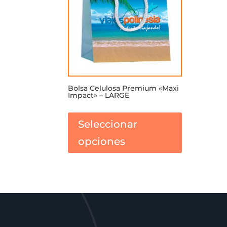
Bolsa Celulosa Premium «Maxi
Impact» – LARGE
Este
producto
Seleccionar
tiene
opciones
múltiples
variantes.
Las
opciones
se
pueden
elegir
en