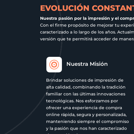
la
EVOLUCIÓN CONSTANT
página
Nuestra pasión por la impresión y el comp
de
Con el firme propósito de mejorar tu exper
producto
caracterizado a lo largo de los años. Act
versión que te permitirá acceder de manera 

Nuestra Misión
Brindar soluciones de impresión de
alta calidad, combinando la tradición
familiar con las últimas innovaciones
tecnológicas. Nos esforzamos por
ofrecer una experiencia de compra
online rápida, segura y personalizada,
manteniendo siempre el compromiso
y la pasión que nos han caracterizado