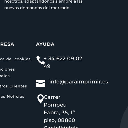
nosotros, adaptándonos siempre a las
nuevas demandas del mercado.
RESA
AYUDA
+ 34 622 09 02

ica de cookies
49
iciones
rales
info@paraimprimir.es

ros Clientes
as Noticias
Carrer

Pompeu
Fabra, 35, 1º
piso, 08860
Castelldefels,