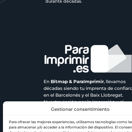
durante décadas.
En
Bitmap & ParaImprimir
, llevamos
décadas siendo tu imprenta de confian
en el Barcelonés y el Baix Llobregat.
Nuestra pasión por la impresión y el
compromiso con la calidad nos han
Gestionar consentimiento
acompañado a lo largo de los años.
Para ofrecer las mejores experiencias, utilizamos tecnologías como la
para almacenar y/o acceder a la información del dispositivo. El conse