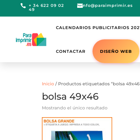

+ 34 622 09 02

info@paraimprimir.es
49
CALENDARIOS PUBLICITARIOS 202
DISEÑO WEB
CONTACTAR
Inicio
/ Productos etiquetados “bolsa 49x46
bolsa 49x46
Mostrando el único resultado