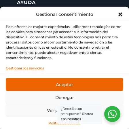
AYUDA
Gestionar consentimiento
+ 34 622 09 02 49

Para ofrecer las mejores experiencias, utilizamos tecnologías como
info@paraimprimir.es
las cookies para almacenar y/o acceder a la información del

dispositivo. El consentimiento de estas tecnologías nos permitirá
procesar datos como el comportamiento de navegación o las
Carrer Pompeu Fabra, 35, 1º piso,
identificaciones únicas en este sitio. No consentir o retirar el

consentimiento, puede afectar negativamente a ciertas
08860 Castelldefels, Barcelona
características y funciones.
Gestionar los servicios
Aceptar
© Copyright
Bitmap & ParaImprimir
❤ Tu imprenta
de siempre.
Denegar
¿Necesitas un
Ver preferencias
presupuesto?
Chatea
con nosotros
Política de cookies