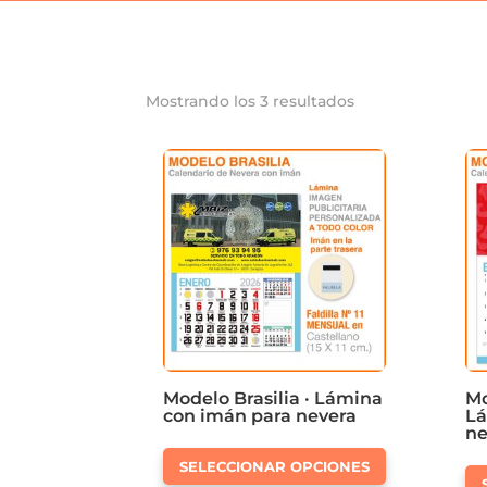
Mostrando los 3 resultados
Modelo Brasilia · Lámina
Mo
con imán para nevera
Lá
ne
Este
SELECCIONAR OPCIONES
producto