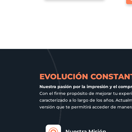
tiene
múltiples
variantes.
Las
opciones
se
pueden
elegir
en
la
EVOLUCIÓN CONSTANT
página
Nuestra pasión por la impresión y el comp
de
Con el firme propósito de mejorar tu exper
producto
caracterizado a lo largo de los años. Act
versión que te permitirá acceder de manera 
Nuestra Misión