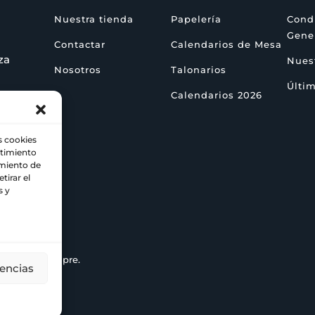
Nuestra tienda
Papelería
Cond
Gene
Contactar
Calendarios de Mesa
za
Nuest
Nosotros
Talonarios
Últim
Calendarios 2026
s cookies
ntimiento
amiento de
tirar el
s y
enta de siempre.
rencias