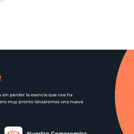
tiene
múltiples
variantes.
Las
opciones
se
pueden
elegir
en
la
R
página
de
 sin perder la esencia que nos ha
producto
 pero muy pronto lanzaremos una nueva
Nuestro Compromiso