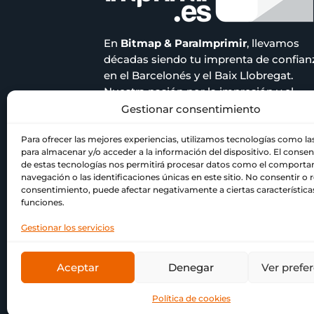
En
Bitmap & ParaImprimir
, llevamos
décadas siendo tu imprenta de confian
en el Barcelonés y el Baix Llobregat.
Nuestra pasión por la impresión y el
compromiso con la calidad nos han
Gestionar consentimiento
acompañado a lo largo de los años.
Para ofrecer las mejores experiencias, utilizamos tecnologías como la
para almacenar y/o acceder a la información del dispositivo. El conse
de estas tecnologías nos permitirá procesar datos como el comport
navegación o las identificaciones únicas en este sitio. No consentir o re
consentimiento, puede afectar negativamente a ciertas característica
funciones.
Gestionar los servicios
© Copyright
Bitmap & ParaImprimir
❤ Tu impr
Aceptar
Denegar
Ver prefe
Política de cookies