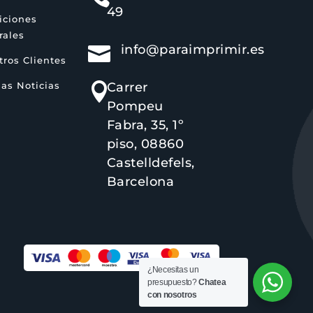
49
iciones
rales
info@paraimprimir.es

ros Clientes
as Noticias
Carrer

Pompeu
Fabra, 35, 1º
piso, 08860
Castelldefels,
Barcelona
¿Necesitas un
presupuesto?
Chatea
con nosotros