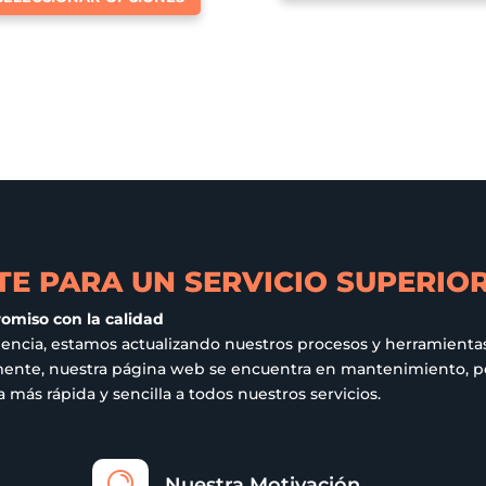
producto
tiene
múltiples
variantes.
Las
opciones
se
pueden
elegir
en
E PARA UN SERVICIO SUPERIO
la
página
romiso con la calidad
de
iencia, estamos actualizando nuestros procesos y herramientas
ualmente, nuestra página web se encuentra en mantenimiento,
producto
más rápida y sencilla a todos nuestros servicios.
Nuestra Motivación