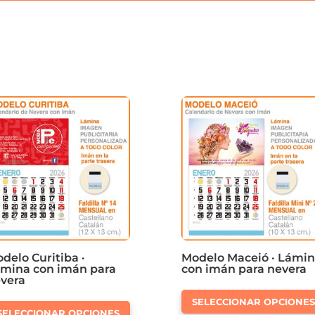
delo Curitiba ·
Modelo Maceió · Lámi
mina con imán para
con imán para nevera
vera
Este
SELECCIONAR OPCIONE
SELECCIONAR OPCIONES