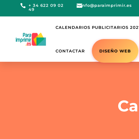

+ 34 622 09 02

info@paraimprimir.es
49
CALENDARIOS PUBLICITARIOS 202
DISEÑO WEB
CONTACTAR
Ca